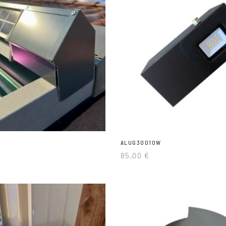
ALUG30010W
85,00
€