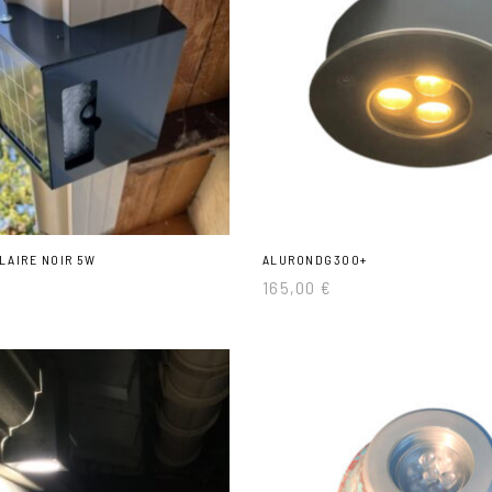
LAIRE NOIR 5W
ALURONDG300+
165,00
€