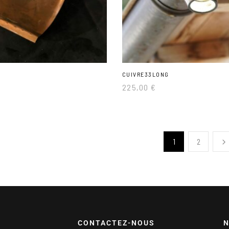
CUIVRE33LONG
225,00
€
1
2
CONTACTEZ-NOUS
N