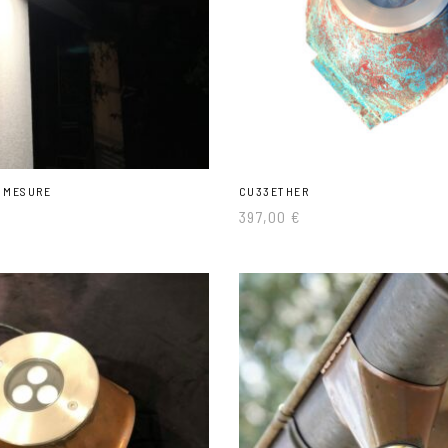
 MESURE
CU33ETHER
397,00
€