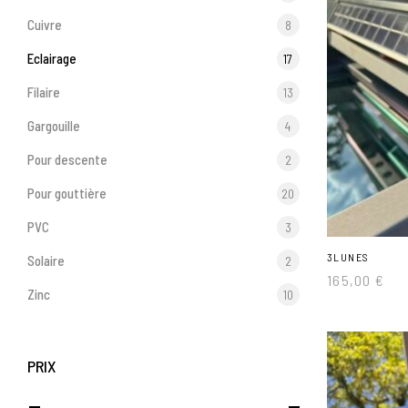
Cuivre
8
Eclairage
17
Filaire
13
Gargouille
4
Pour descente
2
Pour gouttière
20
PVC
3
3LUNES
Solaire
2
165,00
€
Zinc
10
PRIX