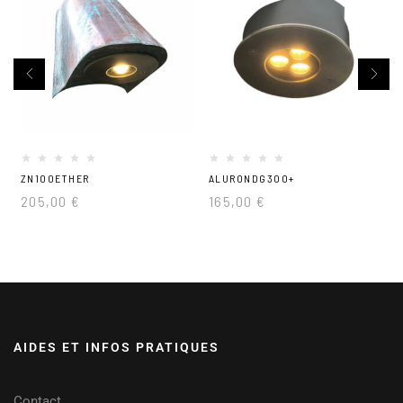
ZN100ETHER
ALURONDG300+
205,00
€
165,00
€
AIDES ET INFOS PRATIQUES
Contact