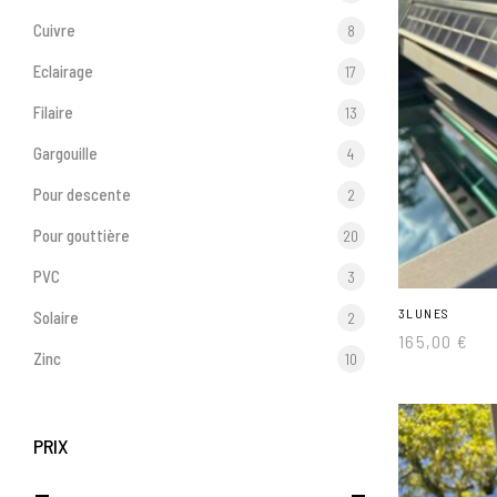
Cuivre
8
Eclairage
17
Filaire
13
Gargouille
4
Pour descente
2
Pour gouttière
20
PVC
3
3LUNES
Solaire
2
165,00
€
Zinc
10
PRIX