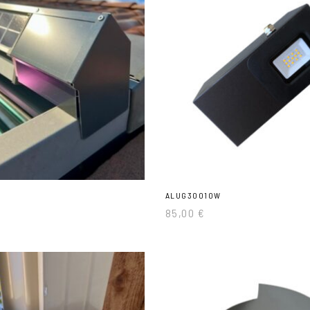
ALUG30010W
85,00
€