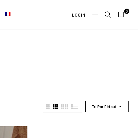
0
LOGIN
Tri Par Défaut