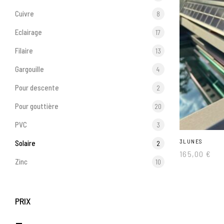
Cuivre
8
Eclairage
17
Filaire
13
Gargouille
4
Pour descente
2
Pour gouttière
20
PVC
3
3LUNES
Solaire
2
165,00
€
Zinc
10
PRIX