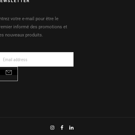
EWSLETTER
ntrez votre e-mail pour être le
remier informé des promotions et
es nouveaux produits.