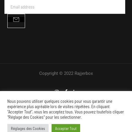
Copyright © 2022 Rajjerbox
Nous pouvons utiliser quelques cookies pour vous garantir une
expérience plus agréable lors de visites répétées. En cliquant
“Accepter Tout”, vous les acceptez tous. Vous pouvez toutefois cliquer
"Réglage des Cookies" pour les selectionner.
English
(
Anglais
)
Français
Réglages des Cookies
Accepter Tout