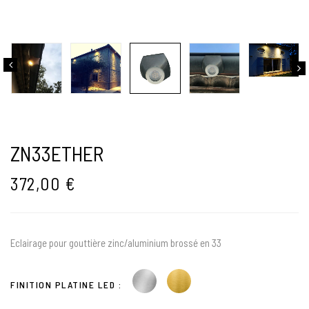
ZN33ETHER
372,00
€
Eclairage pour gouttière zinc/aluminium brossé en 33
FINITION PLATINE LED